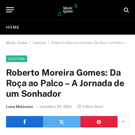
HOME
|
|
Music Globo
Cultura
Roberto Moreira Gomes: Da Roça ao Palco – A Jornada de um Sonhador
CULTURA
Roberto Moreira Gomes: Da
Roça ao Palco – A Jornada de
um Sonhador
Luiza Malavazzi
setembro 29, 2025
2 Mins Read