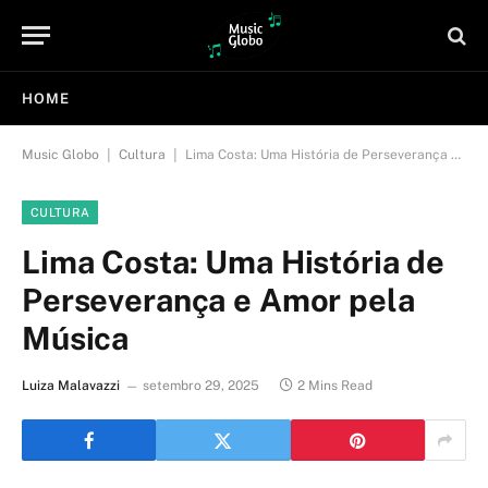
HOME
|
|
Music Globo
Cultura
Lima Costa: Uma História de Perseverança e Amor pela Música
CULTURA
Lima Costa: Uma História de
Perseverança e Amor pela
Música
Luiza Malavazzi
setembro 29, 2025
2 Mins Read