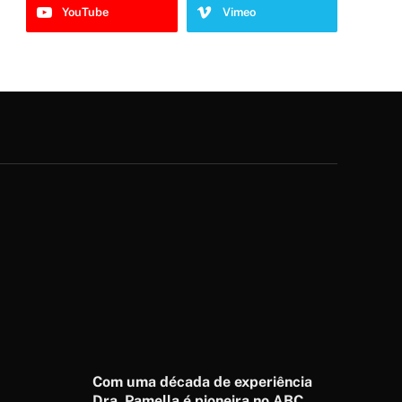
YouTube
Vimeo
Com uma década de experiência
Dra. Pamella é pioneira no ABC