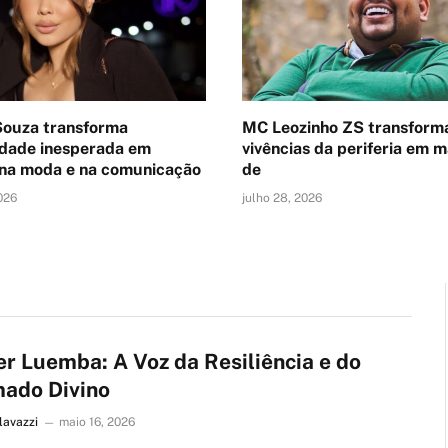
Souza transforma
MC Leozinho ZS transform
idade inesperada em
vivências da periferia em m
 na moda e na comunicação
de
026
julho 28, 2026
er Luemba: A Voz da Resiliência e do
ado Divino
lavazzi
maio 16, 2026