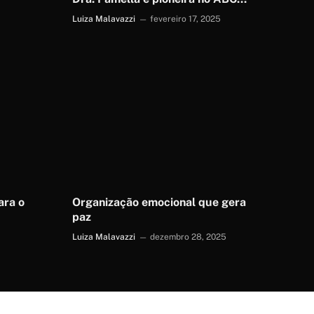
Paulista com trabalhos em lente de
Luiza Malavazzi
fevereiro 17, 2025
resina
ara o
Organização emocional que gera
paz
Luiza Malavazzi
dezembro 28, 2025