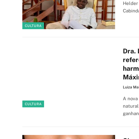
Helder 
Cabinda
CULTURA
Dra.
refer
harm
Máxi
Luiza Ma
A nova 
CULTURA
natura
ganhan