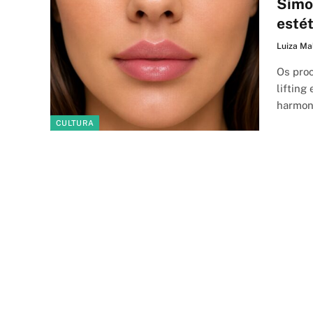
Simon
estét
Luiza Ma
Os proc
lifting
harmon
CULTURA