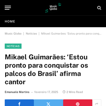
HOME
|
|
Music Globo
Notícias
Mikael Guimarães: ‘Estou pronto para conquistar os palcos do Brasil’ afirma cantor
NOTÍCIAS
Mikael Guimarães: ‘Estou
pronto para conquistar os
palcos do Brasil’ afirma
cantor
Emanuele Martins
fevereiro 17, 2025
2 Mins Read