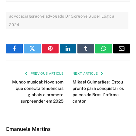
advocaciagorgone|advogado|Dr Gorgone|Super Lógica
2024
Facebook
Twitter
Pinterest
LinkedIn
Tumblr
WhatsApp
Email
PREVIOUS ARTICLE
NEXT ARTICLE
Mundo musical: Novo som
Mikael Guimarães: ‘Estou
que conecta tendências
pronto para conquistar os
globais e promete
palcos do Brasil’ afirma
surpreender em 2025
cantor
Emanuele Martins