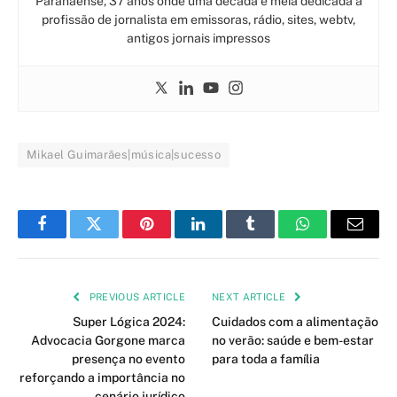
Paranaense, 37 anos onde uma década e meia dedicada a
profissão de jornalista em emissoras, rádio, sites, webtv,
antigos jornais impressos
Mikael Guimarães|música|sucesso
Facebook
Twitter
Pinterest
LinkedIn
Tumblr
WhatsApp
Email
PREVIOUS ARTICLE
NEXT ARTICLE
Super Lógica 2024:
Cuidados com a alimentação
Advocacia Gorgone marca
no verão: saúde e bem-estar
presença no evento
para toda a família
reforçando a importância no
cenário jurídico