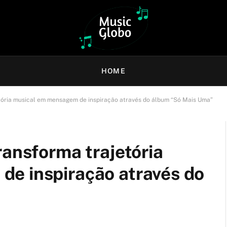
HOME
tória musical em mensagem de inspiração através do álbum “Só Mais Uma”
ransforma trajetória
e inspiração através do