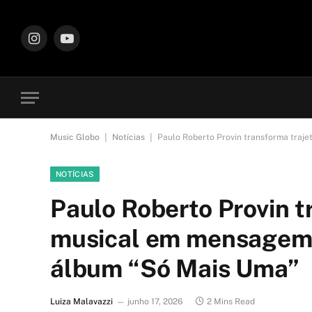
Instagram
YouTube
|
|
Music Globo
Notícias
Paulo Roberto Provin transforma traje
NOTÍCIAS
Paulo Roberto Provin t
musical em mensagem d
álbum “Só Mais Uma”
Luiza Malavazzi
junho 17, 2026
2 Mins Read