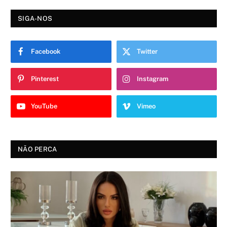
SIGA-NOS
Facebook
Twitter
Pinterest
Instagram
YouTube
Vimeo
NÃO PERCA