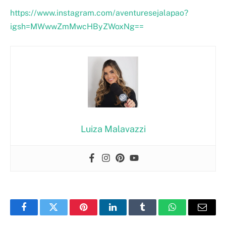
https://www.instagram.com/aventuresejalapao?
igsh=MWwwZmMwcHByZWoxNg==
Luiza Malavazzi
Facebook
Twitter
Pinterest
LinkedIn
Tumblr
WhatsApp
Email