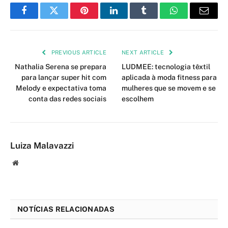
Facebook
Twitter
Pinterest
LinkedIn
Tumblr
WhatsApp
Email
PREVIOUS ARTICLE
NEXT ARTICLE
Nathalia Serena se prepara
LUDMEE: tecnologia têxtil
para lançar super hit com
aplicada à moda fitness para
Melody e expectativa toma
mulheres que se movem e se
conta das redes sociais
escolhem
Luiza Malavazzi
Website
NOTÍCIAS RELACIONADAS