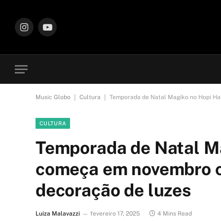
Instagram
YouTube
|
|
Music Globo
Cultura
Temporada de Natal Magiko no Hopi Ha
CULTURA
Temporada de Natal Ma
começa em novembro c
decoração de luzes
Luiza Malavazzi
fevereiro 17, 2025
4 Mins Read