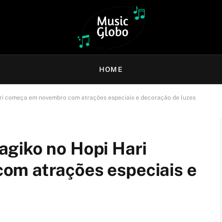
HOME
ri começa em novembro com atrações especiais e decoração de luzes
giko no Hopi Hari
om atrações especiais e