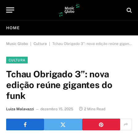
HOME
|
|
Music Globo
Cultura
Tchau Obrigado 3”: nova edição reúne gigantes do funk
CULTURA
Tchau Obrigado 3”: nova
edição reúne gigantes do
funk
Luiza Malavazzi
dezembro 15, 2025
2 Mins Read