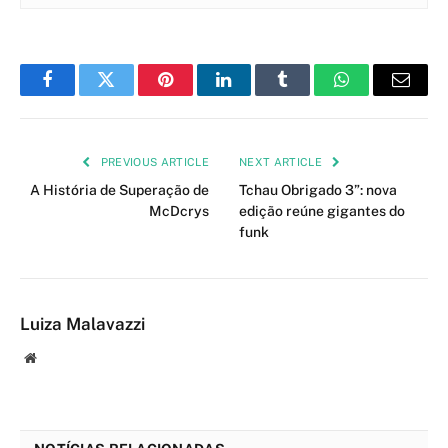
Facebook
Twitter
Pinterest
LinkedIn
Tumblr
WhatsApp
Email
PREVIOUS ARTICLE
NEXT ARTICLE
A História de Superação de
Tchau Obrigado 3”: nova
McDcrys
edição reúne gigantes do
funk
Luiza Malavazzi
Website