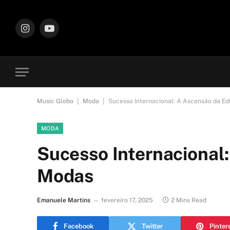
Instagram
YouTube
|
|
Music Globo
Moda
Sucesso Internacional: A Ascensão da E
MODA
Sucesso Internacional
Modas
Emanuele Martins
fevereiro 17, 2025
2 Mins Read
Facebook
Twitter
Pinter