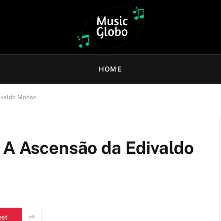
HOME
divaldo Modas
: A Ascensão da Edivaldo
est