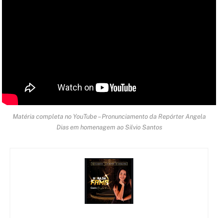
Matéria completa no YouTube – Pronunciamento da Repórter Angela
Dias em homenagem ao Silvio Santos