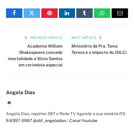
Facebook
Twitter
Pinterest
LinkedIn
Tumblr
WhatsApp
Email
PREVIOUS ARTICLE
NEXT ARTICLE
Academia William
Ministério da Pra. Tania
Shakespeare concede
Tereza e o Impacto do (SILC)
imortalidade a Silvio Santos
em cerimônia especial
Angela Dias
Website
Angela Dias, repórter SBT e Rede TV Agende a sua matéria
(11)
9.6397-5997
@sbf_angeladias
/
Canal Youtube