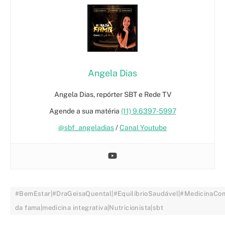
Angela Dias
Angela Dias, repórter SBT e Rede TV
Agende a sua matéria
(11) 9.6397-5997
@sbf_angeladias
/
Canal Youtube
#BemEstar|#DraGeisaQuental|#EquilíbrioSaudável|#MedicinaCom
da fama|medicina integrativa|Nutricionista|sbt