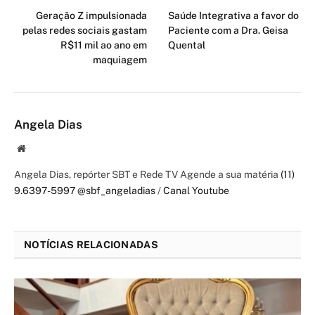
Geração Z impulsionada
Saúde Integrativa a favor do
pelas redes sociais gastam
Paciente com a Dra. Geisa
R$11 mil ao ano em
Quental
maquiagem
Angela Dias
Website
Angela Dias, repórter SBT e Rede TV Agende a sua matéria
(11)
9.6397-5997
@sbf_angeladias
/
Canal Youtube
NOTÍCIAS RELACIONADAS