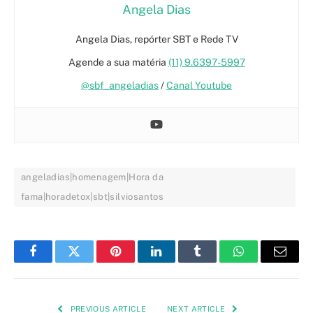
Angela Dias
Angela Dias, repórter SBT e Rede TV
Agende a sua matéria
(11) 9.6397-5997
@sbf_angeladias
/
Canal Youtube
angeladias|homenagem|Hora da
fama|horadetox|sbt|silviosantos
Facebook
Twitter
Pinterest
LinkedIn
Tumblr
WhatsApp
Email
PREVIOUS ARTICLE
NEXT ARTICLE