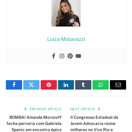
Luiza Malavazzi
Facebook
Twitter
Pinterest
LinkedIn
Tumblr
WhatsApp
Email
PREVIOUS ARTICLE
NEXT ARTICLE
BOMBA! Amanda Morozoff
II Congresso Estadual da
fecha parceria com Gabriela
Jovem Advocacia reúne
Spanic em encontro épico
milhares no Vivo Rio e