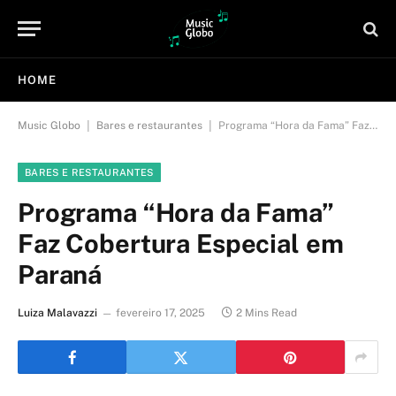
HOME
|
|
Music Globo
Bares e restaurantes
Programa “Hora da Fama” Faz Cobertura Especial em Paraná
BARES E RESTAURANTES
Programa “Hora da Fama”
Faz Cobertura Especial em
Paraná
Luiza Malavazzi
fevereiro 17, 2025
2 Mins Read