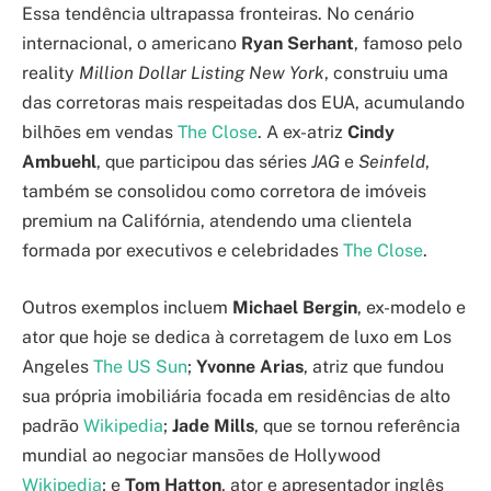
Essa tendência ultrapassa fronteiras. No cenário
internacional, o americano
Ryan Serhant
, famoso pelo
reality
Million Dollar Listing New York
, construiu uma
das corretoras mais respeitadas dos EUA, acumulando
bilhões em vendas
The Close
. A ex-atriz
Cindy
Ambuehl
, que participou das séries
JAG
e
Seinfeld
,
também se consolidou como corretora de imóveis
premium na Califórnia, atendendo uma clientela
formada por executivos e celebridades
The Close
.
Outros exemplos incluem
Michael Bergin
, ex-modelo e
ator que hoje se dedica à corretagem de luxo em Los
Angeles
The US Sun
;
Yvonne Arias
, atriz que fundou
sua própria imobiliária focada em residências de alto
padrão
Wikipedia
;
Jade Mills
, que se tornou referência
mundial ao negociar mansões de Hollywood
Wikipedia
; e
Tom Hatton
, ator e apresentador inglês