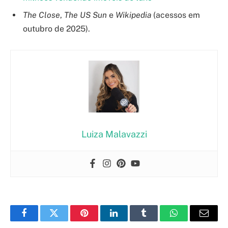
The Close
,
The US Sun
e
Wikipedia
(acessos em
outubro de 2025).
Luiza Malavazzi
Facebook
Twitter
Pinterest
LinkedIn
Tumblr
WhatsApp
Email