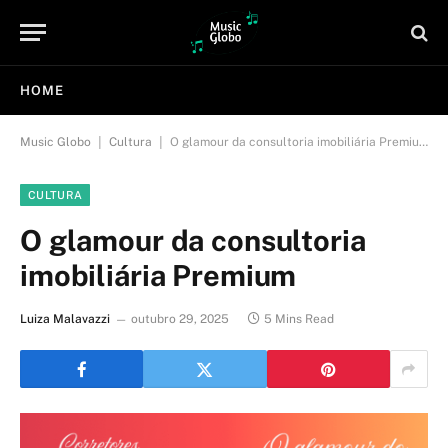
HOME
|
|
Music Globo
Cultura
O glamour da consultoria imobiliária Premium
CULTURA
O glamour da consultoria
imobiliária Premium
Luiza Malavazzi
outubro 29, 2025
5 Mins Read