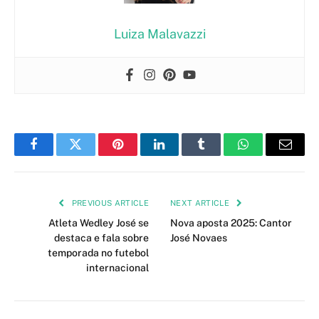
Luiza Malavazzi
Facebook
Twitter
Pinterest
LinkedIn
Tumblr
WhatsApp
Email
PREVIOUS ARTICLE
NEXT ARTICLE
Atleta Wedley José se
Nova aposta 2025: Cantor
destaca e fala sobre
José Novaes
temporada no futebol
internacional