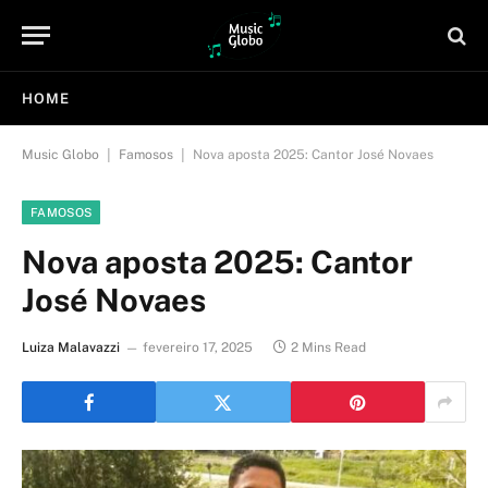
HOME
|
|
Music Globo
Famosos
Nova aposta 2025: Cantor José Novaes
FAMOSOS
Nova aposta 2025: Cantor
José Novaes
Luiza Malavazzi
fevereiro 17, 2025
2 Mins Read