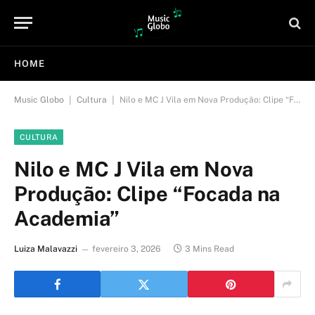
HOME
|
|
Music Globo
Cultura
Nilo e MC J Vila em Nova Produção: Clipe “Focada na Academia”
CULTURA
Nilo e MC J Vila em Nova
Produção: Clipe “Focada na
Academia”
Luiza Malavazzi
fevereiro 3, 2026
3 Mins Read