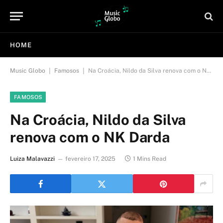
HOME
|
|
Music Globo
Famosos
Na Croácia, Nildo da Silva renova com o NK Darda
FAMOSOS
Na Croácia, Nildo da Silva
renova com o NK Darda
Luiza Malavazzi
fevereiro 17, 2025
1 Mins Read