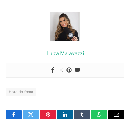
Luiza Malavazzi
Hora da fama
Facebook
Twitter
Pinterest
LinkedIn
Tumblr
WhatsApp
Email