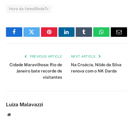
Hora da fama|RedeTv
Facebook
Twitter
Pinterest
LinkedIn
Tumblr
WhatsApp
Email
PREVIOUS ARTICLE
NEXT ARTICLE
Cidade Maravilhosa: Rio de
Na Croácia, Nildo da Silva
Janeiro bate recorde de
renova com o NK Darda
visitantes
Luiza Malavazzi
Website