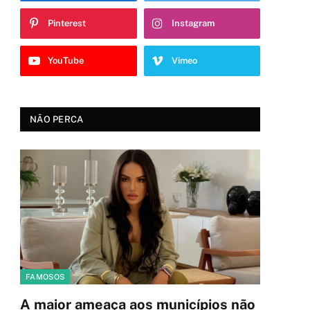
Pinterest
Instagram
YouTube
Vimeo
NÃO PERCA
FAMOSOS
A maior ameaça aos municípios não