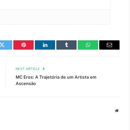
k
Twitter
Pinterest
LinkedIn
Tumblr
WhatsApp
Email
NEXT ARTICLE
MC Eros: A Trajetória de um Artista em
Ascensão
Websit