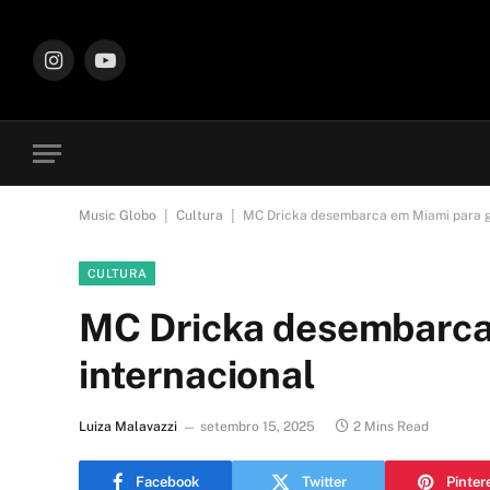
Instagram
YouTube
|
|
Music Globo
Cultura
MC Dricka desembarca em Miami para g
CULTURA
MC Dricka desembarca
internacional
Luiza Malavazzi
setembro 15, 2025
2 Mins Read
Facebook
Twitter
Pinter