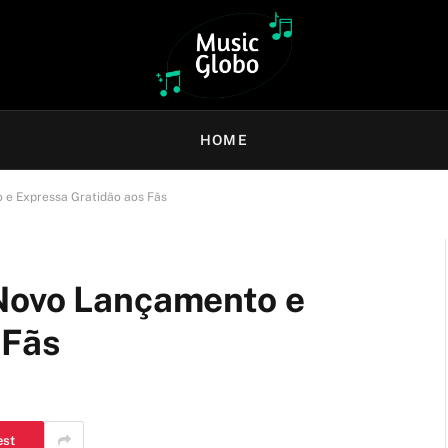
HOME
 e Expressa Gratidão aos Fãs
Novo Lançamento e
 Fãs
est