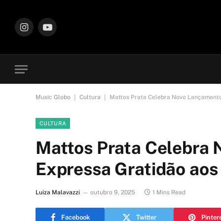
Instagram
YouTube
|
|
Music Globo
Cultura
Mattos Prata Celebra Novo Lançamento
CULTURA
Mattos Prata Celebra 
Expressa Gratidão aos
Luiza Malavazzi
outubro 9, 2025
1 Mins Read
Facebook
Twitter
Pinter