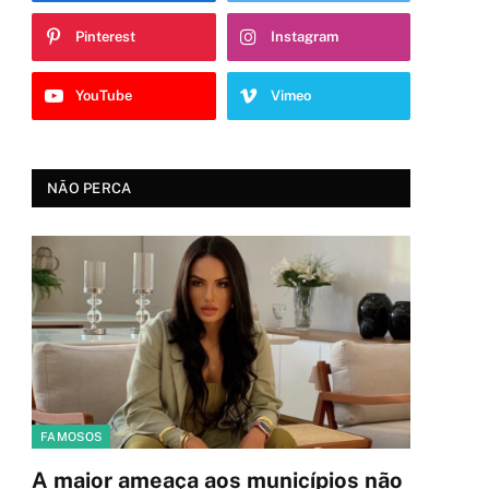
Pinterest
Instagram
YouTube
Vimeo
NÃO PERCA
FAMOSOS
A maior ameaça aos municípios não