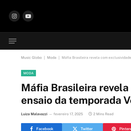
Instagram
YouTube
|
|
Music Globo
Moda
Máfia Brasileira revela com exclusivida
MODA
Máfia Brasileira revel
ensaio da temporada 
Luiza Malavazzi
fevereiro 17, 2025
2 Mins Read
Facebook
Twitter
Pinter