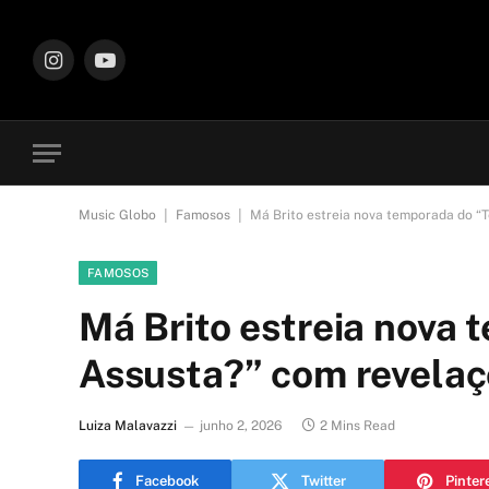
Instagram
YouTube
|
|
Music Globo
Famosos
Má Brito estreia nova temporada do “T
FAMOSOS
Má Brito estreia nova 
Assusta?” com revelaç
Luiza Malavazzi
junho 2, 2026
2 Mins Read
Facebook
Twitter
Pinter