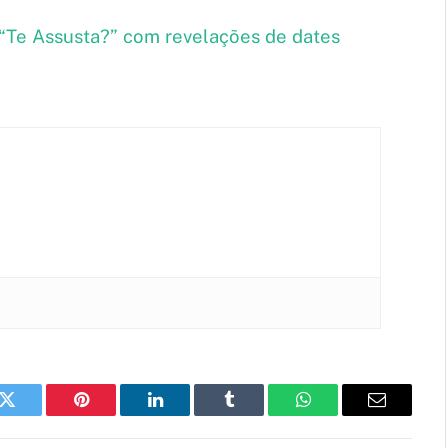
 “Te Assusta?” com revelações de dates
k
Twitter
Pinterest
LinkedIn
Tumblr
WhatsApp
Email