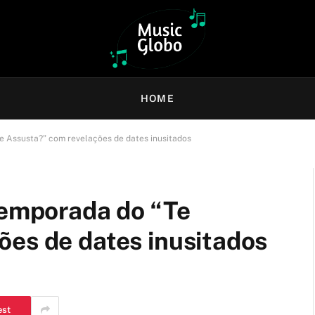
HOME
e Assusta?” com revelações de dates inusitados
temporada do “Te
ões de dates inusitados
est