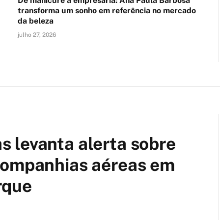
De manicure a empresária: Ana Paula Barbosa
transforma um sonho em referência no mercado
da beleza
julho 27, 2026
 levanta alerta sobre
companhias aéreas em
rque