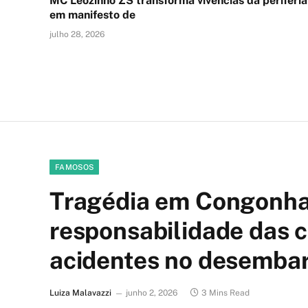
MC Leozinho ZS transforma vivências da periferia
em manifesto de
julho 28, 2026
FAMOSOS
Tragédia em Congonhas
responsabilidade das 
acidentes no desemba
Luiza Malavazzi
junho 2, 2026
3 Mins Read