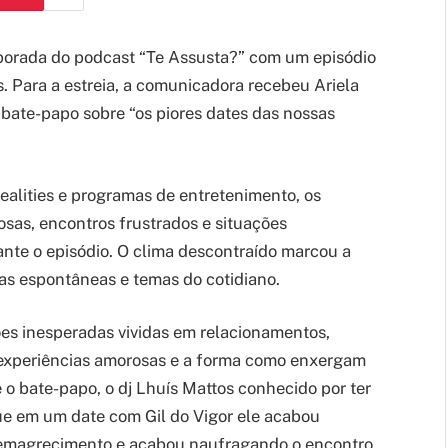
mporada do podcast “Te Assusta?” com um episódio
as. Para a estreia, a comunicadora recebeu Ariela
 bate-papo sobre “os piores dates das nossas
ealities e programas de entretenimento, os
sas, encontros frustrados e situações
nte o episódio. O clima descontraído marcou a
as espontâneas e temas do cotidiano.
ões inesperadas vividas em relacionamentos,
experiências amorosas e a forma como enxergam
 o bate-papo, o dj Lhuís Mattos conhecido por ter
que em um date com Gil do Vigor ele acabou
emagrecimento e acabou naufragando o encontro.