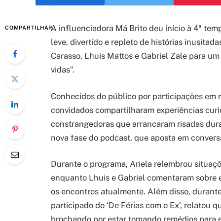
A influenciadora Má Brito deu início à 4ª te
COMPARTILHAR
leve, divertido e repleto de histórias inusitad
Carasso, Lhuis Mattos e Gabriel Zale para um
vidas”.
Conhecidos do público por participações em r
convidados compartilharam experiências curio
constrangedoras que arrancaram risadas dura
nova fase do podcast, que aposta em convers
Durante o programa, Ariela relembrou situaç
enquanto Lhuis e Gabriel comentaram sobre 
os encontros atualmente. Além disso, durante
participado do ‘De Férias com o Ex’, relatou 
brochando por estar tomando remédios para 