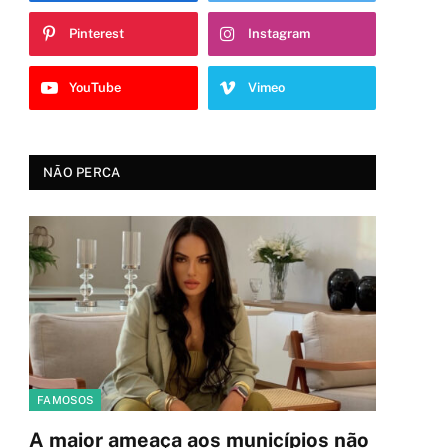
Pinterest
Instagram
YouTube
Vimeo
NÃO PERCA
FAMOSOS
A maior ameaça aos municípios não