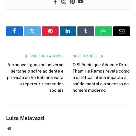
Facebook
Twitter
Pinterest
LinkedIn
Tumblr
WhatsApp
Email
PREVIOUS ARTICLE
NEXT ARTICLE
Aeronave ligada ao universo
O Silêncio que Adoece: Dra.
sertanejo sofre acidente e
Thamiris Ramos revela como
previsão de Vó Bahiana volta
a estética íntima impacta a
a repercutir nas redes
saúde mental e o sucesso do
sociais
homem moderno
Luiza Malavazzi
Website