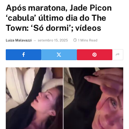
Após maratona, Jade Picon
‘cabula’ último dia do The
Town: ‘Só dormi’; vídeos
Luiza Malavazzi
setembro 15, 2025
1 Mins Read