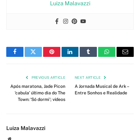
Luiza Malavazzi
Facebook
Twitter
Pinterest
LinkedIn
Tumblr
WhatsApp
Email
PREVIOUS ARTICLE
NEXT ARTICLE
Após maratona, Jade Picon
A Jornada Musical de Ark –
‘cabula’ último dia do The
Entre Sonhos e Realidade
Town: ‘Só dormi’; vídeos
Luiza Malavazzi
Website