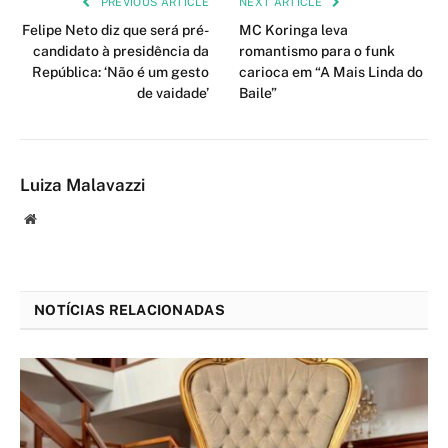
PREVIOUS ARTICLE
NEXT ARTICLE
Felipe Neto diz que será pré-
MC Koringa leva
candidato à presidência da
romantismo para o funk
República: ‘Não é um gesto
carioca em “A Mais Linda do
de vaidade’
Baile”
Luiza Malavazzi
Website
NOTÍCIAS RELACIONADAS