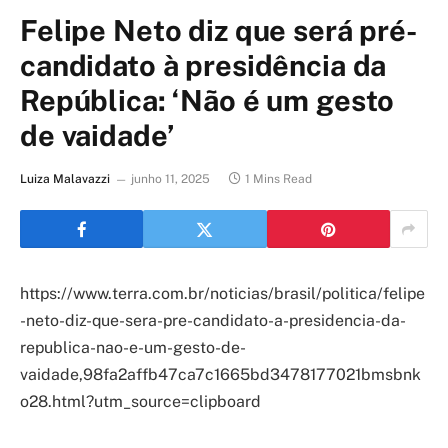
Felipe Neto diz que será pré-
candidato à presidência da
República: ‘Não é um gesto
de vaidade’
Luiza Malavazzi
junho 11, 2025
1 Mins Read
https://www.terra.com.br/noticias/brasil/politica/felipe
-neto-diz-que-sera-pre-candidato-a-presidencia-da-
republica-nao-e-um-gesto-de-
vaidade,98fa2affb47ca7c1665bd3478177021bmsbnk
o28.html?utm_source=clipboard