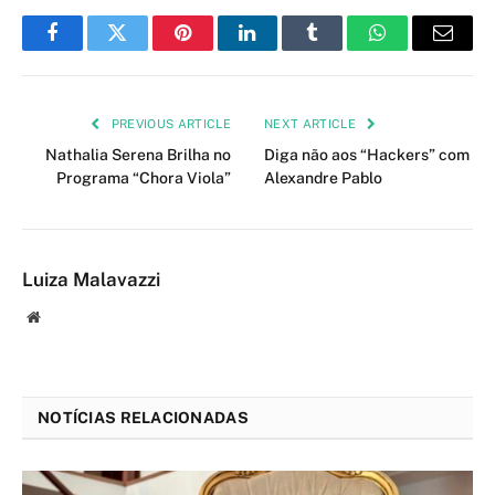
Facebook
Twitter
Pinterest
LinkedIn
Tumblr
WhatsApp
Email
PREVIOUS ARTICLE
NEXT ARTICLE
Nathalia Serena Brilha no
Diga não aos “Hackers” com
Programa “Chora Viola”
Alexandre Pablo
Luiza Malavazzi
Website
NOTÍCIAS RELACIONADAS