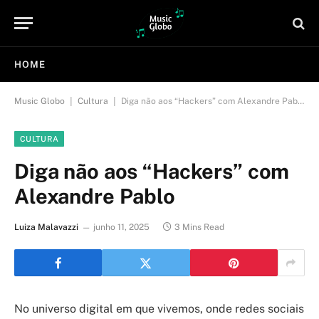
HOME
|
|
Music Globo
Cultura
Diga não aos “Hackers” com Alexandre Pablo
CULTURA
Diga não aos “Hackers” com
Alexandre Pablo
Luiza Malavazzi
junho 11, 2025
3 Mins Read
No universo digital em que vivemos, onde redes sociais