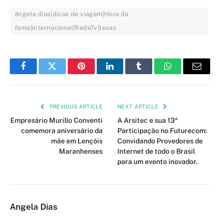
ângela dias|dicas de viagem|Hora da
fama|internacional|RedeTv|texas
Facebook
Twitter
Pinterest
LinkedIn
Tumblr
WhatsApp
Email
PREVIOUS ARTICLE
NEXT ARTICLE
Empresário Murillo Conventi
A Arsitec e sua 13ª
comemora aniversário da
Participação no Futurecom:
mãe em Lençóis
Convidando Provedores de
Maranhenses
Internet de todo o Brasil
para um evento inovador.
Angela Dias