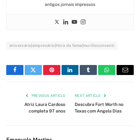
antigos jornais impressos
aniversário|empresário|Hora da fama|murilloconventi
Facebook
Twitter
Pinterest
LinkedIn
Tumblr
WhatsApp
Email
PREVIOUS ARTICLE
NEXT ARTICLE
Atriz Laura Cardoso
Descubra Fort Worth no
completa 97 anos
Texas com Angela Dias
Emanuele Martins