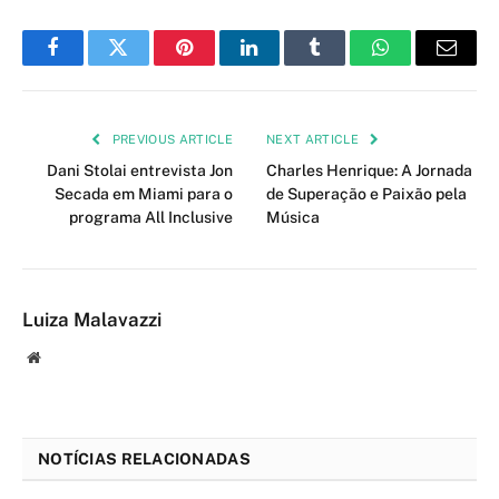
Facebook
Twitter
Pinterest
LinkedIn
Tumblr
WhatsApp
Email
PREVIOUS ARTICLE
NEXT ARTICLE
Dani Stolai entrevista Jon
Charles Henrique: A Jornada
Secada em Miami para o
de Superação e Paixão pela
programa All Inclusive
Música
Luiza Malavazzi
Website
NOTÍCIAS RELACIONADAS