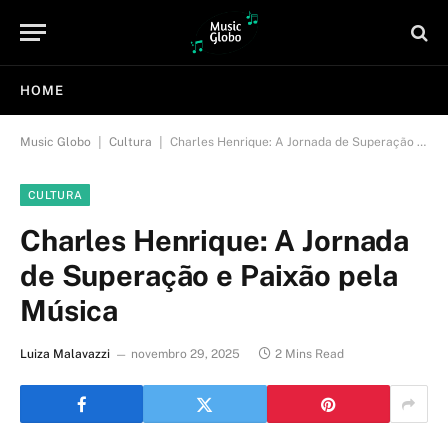
HOME
|
|
Music Globo
Cultura
Charles Henrique: A Jornada de Superação e Paixão pela Música
CULTURA
Charles Henrique: A Jornada
de Superação e Paixão pela
Música
Luiza Malavazzi
novembro 29, 2025
2 Mins Read