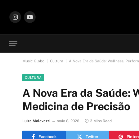
Instagram
YouTube
|
|
Music Globo
Cultura
A Nova Era da Saúde: Wellness, Perfor
CULTURA
A Nova Era da Saúde: 
Medicina de Precisão
Luiza Malavazzi
maio 8, 2026
3 Mins Read
Facebook
Twitter
Pinter