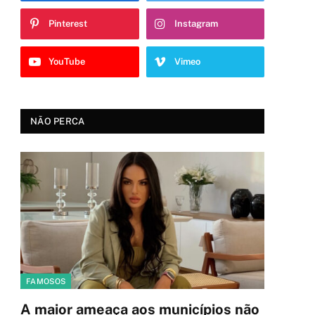
Pinterest
Instagram
YouTube
Vimeo
NÃO PERCA
FAMOSOS
A maior ameaça aos municípios não